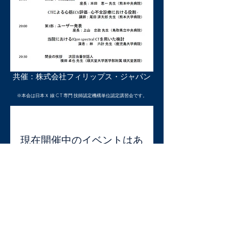
共催：株式会社フィリップス・ジャパン
※本会は日本Ｘ 線 C T 専門 技師認定機構単位認定講習会です。
現在開催中のイベントはあ
りません
©2023 Philips CT Build out Community